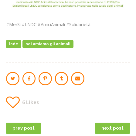
#MerSí #LNDC #AmiciAnimali #Solidarietà
lndc
noi amiamo gli animali
6
Likes
prev post
next post