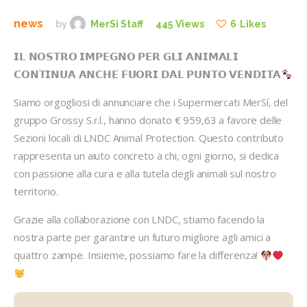
news
by
MerSi Staff
445
Views
6
Likes
𝗜𝗟 𝗡𝗢𝗦𝗧𝗥𝗢 𝗜𝗠𝗣𝗘𝗚𝗡𝗢 𝗣𝗘𝗥 𝗚𝗟𝗜 𝗔𝗡𝗜𝗠𝗔𝗟𝗜
𝗖𝗢𝗡𝗧𝗜𝗡𝗨𝗔 𝗔𝗡𝗖𝗛𝗘 𝗙𝗨𝗢𝗥𝗜 𝗗𝗔𝗟 𝗣𝗨𝗡𝗧𝗢 𝗩𝗘𝗡𝗗𝗜𝗧𝗔
Siamo orgogliosi di annunciare che i Supermercati MerSí, del
gruppo Grossy S.r.l., hanno donato € 959,63 a favore delle
Sezioni locali di LNDC Animal Protection. Questo contributo
rappresenta un aiuto concreto a chi, ogni giorno, si dedica
con passione alla cura e alla tutela degli animali sul nostro
territorio.
Grazie alla collaborazione con LNDC, stiamo facendo la
nostra parte per garantire un futuro migliore agli amici a
quattro zampe. Insieme, possiamo fare la differenza!