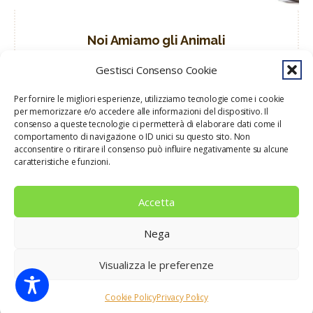
Noi Amiamo gli Animali
Torna anche quest’anno Noi Amiamo gli Animali!
Gestisci Consenso Cookie
Uno speciale, all’interno del nostro volantino, ricco
di offerte...
Per fornire le migliori esperienze, utilizziamo tecnologie come i cookie
per memorizzare e/o accedere alle informazioni del dispositivo. Il
consenso a queste tecnologie ci permetterà di elaborare dati come il
comportamento di navigazione o ID unici su questo sito. Non
by
MerSi Staff
acconsentire o ritirare il consenso può influire negativamente su alcune
caratteristiche e funzioni.
Accetta
Nega
Gruppo Grossy srl p.iva 02073970838 • WebSite & SMM
3rdEyeWeb
•
Privacy Policy
Visualizza le preferenze
Cookie Policy
Privacy Policy